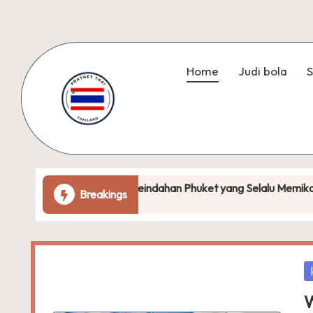
Skip
to
Home
Judi bola
content
I
n
ngi di 2026: Keindahan Phuket yang Selalu Memikat
M
Breakings
f
Ju
o
T
P
in
e
W