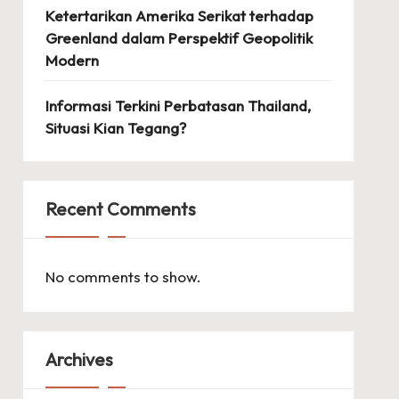
Ketertarikan Amerika Serikat terhadap
Greenland dalam Perspektif Geopolitik
Modern
Informasi Terkini Perbatasan Thailand,
Situasi Kian Tegang?
Recent Comments
No comments to show.
Archives