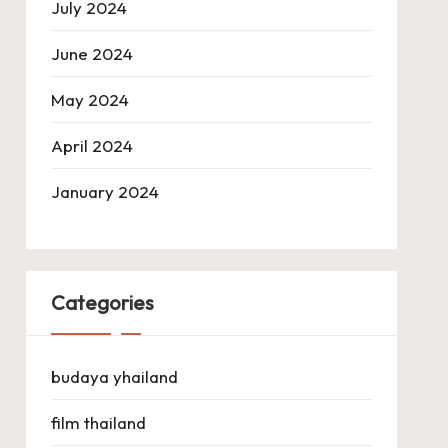
July 2024
June 2024
May 2024
April 2024
January 2024
Categories
budaya yhailand
film thailand