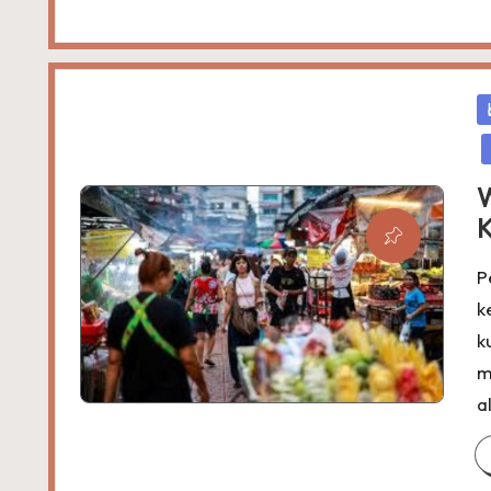
P
in
W
K
P
k
k
m
a