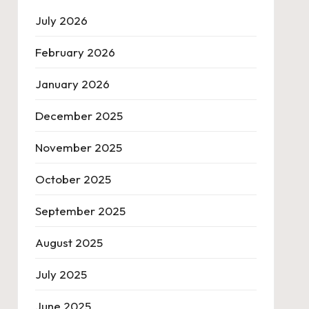
July 2026
February 2026
January 2026
December 2025
November 2025
October 2025
September 2025
August 2025
July 2025
June 2025