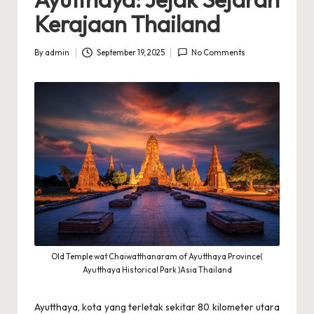
a
Kerajaan Thailand
n
By
admin
September 19, 2025
No Comments
Posted
g
by
T
h
a
il
a
n
d
Old Temple wat Chaiwatthanaram of Ayutthaya Province(
T
Ayutthaya Historical Park )Asia Thailand
e
Ayutthaya, kota yang terletak sekitar 80 kilometer utara