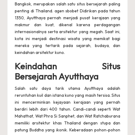
r
Bangkok, merupakan salah satu situs bersejarah paling
u
penting di Thailand.
agen sbobet
Didirikan pada tahun
1350, Ayutthaya pernah menjadi pusat kerajaan yang
p
makmur dan kuat, dikenal karena perdagangan
d
internasionalnya serta arsitektur yang megah. Saat ini,
kota ini menjadi destinasi wisata yang memikat bagi
a
mereka yang tertarik pada sejarah, budaya, dan
t
keindahan arsitektur kuno.
e
Keindahan Situs
2
Bersejarah Ayutthaya
0
Salah satu daya tarik utama Ayutthaya adalah
2
reruntuhan kuil dan istana kuno yang masih tersisa. Situs
ini mencerminkan kejayaan kerajaan yang pernah
4
berdiri lebih dari 400 tahun. Candi-candi seperti Wat
Mahathat, Wat Phra Si Sanphet, dan Wat Ratchaburana
memiliki arsitektur khas Thailand dengan stupa dan
patung Buddha yang ikonik. Keberadaan pohon-pohon