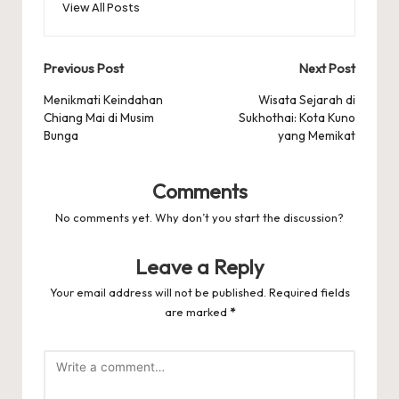
View All Posts
Post
Previous Post
Next Post
navigation
Menikmati Keindahan
Wisata Sejarah di
Chiang Mai di Musim
Sukhothai: Kota Kuno
Bunga
yang Memikat
Comments
No comments yet. Why don’t you start the discussion?
Leave a Reply
Your email address will not be published.
Required fields
are marked
*