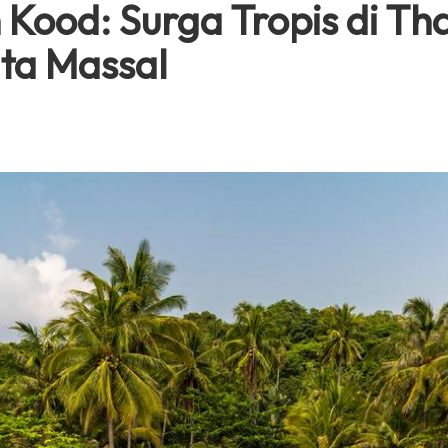
 Kood: Surga Tropis di Th
ata Massal