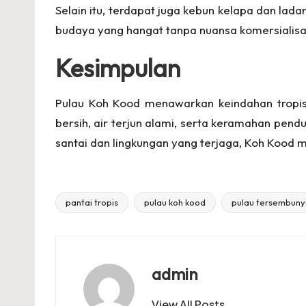
Selain itu, terdapat juga kebun kelapa dan la
budaya yang hangat tanpa nuansa komersialisas
Kesimpulan
Pulau Koh Kood menawarkan keindahan tropis
bersih, air terjun alami, serta keramahan pe
santai dan lingkungan yang terjaga, Koh Kood m
pantai tropis
pulau koh kood
pulau tersembuny
Tags:
admin
View All Posts