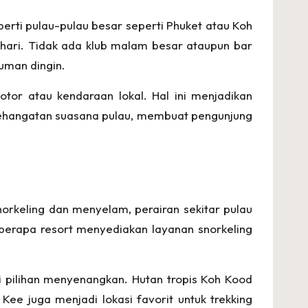
erti pulau-pulau besar seperti Phuket atau Koh
ari. Tidak ada klub malam besar ataupun bar
numan dingin.
motor atau kendaraan lokal. Hal ini menjadikan
kehangatan suasana pulau, membuat pengunjung
orkeling dan menyelam, perairan sekitar pulau
erapa resort menyediakan layanan snorkeling
di pilihan menyenangkan. Hutan tropis Koh Kood
ee juga menjadi lokasi favorit untuk trekking