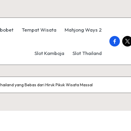
Sbobet
Tempat Wisata
Mahjong Ways 2
faceboo
twi
Slot Kamboja
Slot Thailand
Thailand yang Bebas dari Hiruk Pikuk Wisata Massal