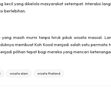
dang kecil yang dikelola masyarakat setempat. Interaksi 
i berlebihan.
 yang masih murni tanpa hiruk pikuk wisata massal. L
nduduknya membuat Koh Kood menjadi salah satu permata 
enjadi pilihan tepat bagi mereka yang mencari ketenangan
i
wisata alam
wisata thailand