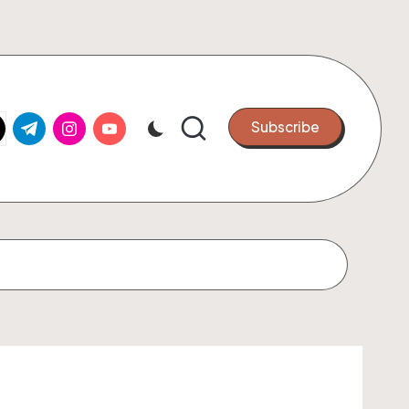
k.com
tter.com
t.me
instagram.com
youtube.com
Subscribe