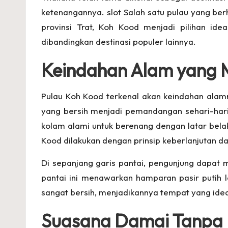
e
ketenangannya.
slot
Salah satu pulau yang ber
2
provinsi Trat, Koh Kood menjadi pilihan id
dibandingkan destinasi populer lainnya.
0
Keindahan Alam yang 
2
4
Pulau Koh Kood terkenal akan keindahan alamny
yang bersih menjadi pemandangan sehari-hari d
kolam alami untuk berenang dengan latar belak
Kood dilakukan dengan prinsip keberlanjutan da
Di sepanjang garis pantai, pengunjung dapat
pantai ini menawarkan hamparan pasir putih l
sangat bersih, menjadikannya tempat yang ideal
Suasana Damai Tanpa