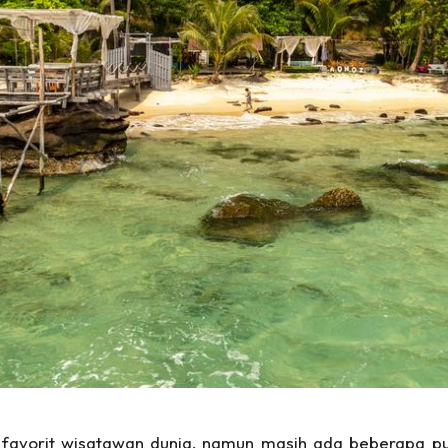
si favorit wisatawan dunia, namun masih ada beberapa 