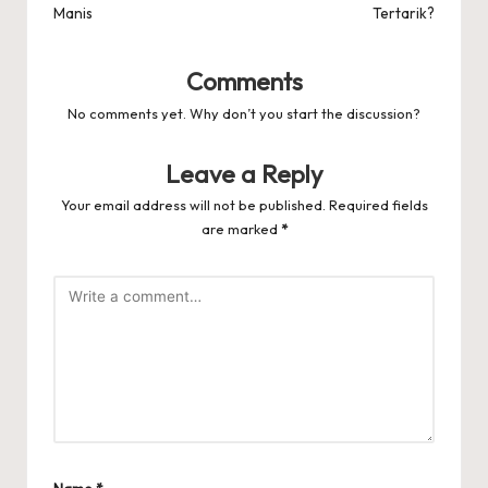
Manis
Tertarik?
Comments
No comments yet. Why don’t you start the discussion?
Leave a Reply
Your email address will not be published.
Required fields
are marked
*