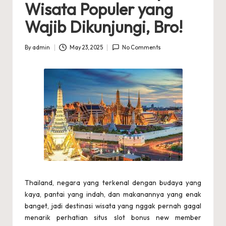
Wisata Populer yang
a
Wajib Dikunjungi, Bro!
n
g
By
admin
May 23, 2025
No Comments
Posted
by
T
h
a
il
a
n
d
Thailand, negara yang terkenal dengan budaya yang
T
kaya, pantai yang indah, dan makanannya yang enak
e
banget, jadi destinasi wisata yang nggak pernah gagal
menarik perhatian
situs slot bonus new member