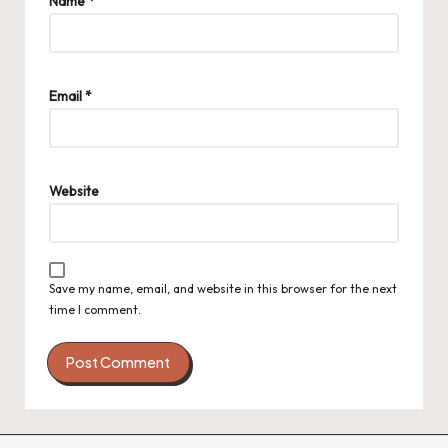
Name
*
Email
*
Website
Save my name, email, and website in this browser for the next
time I comment.