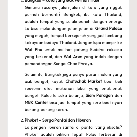
Bangkok – Kota yang Gak Pernah Tidur
Gimana rasanya jalan-jalan di kota yang nggak
pernah berhenti? Bangkok, ibu kota Thailand,
adalah tempat yang selalu penuh dengan energi.
Lo bisa mulai dengan jalan-jalan di
Grand Palace
yang megah, tempat bersejarah yang jadi lambang
kekayaan budaya Thailand. Jangan lupa mampir ke
Wat Pho
untuk melihat patung Buddha raksasa
yang terkenal, dan
Wat Arun
yang indah dengan
pemandangan Sungai Chao Phraya.
Selain itu, Bangkok juga punya pasar malam yang
asik banget, kayak
Chatuchak Market
buat beli
souvenir atau makanan lokal yang enak-enak
banget. Kalau lo suka belanja,
Siam Paragon
dan
MBK Center
bisa jadi tempat yang seru buat nyari
barang-barang keren.
Phuket – Surga Pantai dan Hiburan
Lo pengen liburan santai di pantai yang eksotis?
Phuket adalah pilihan tepat! Pulau terbesar di