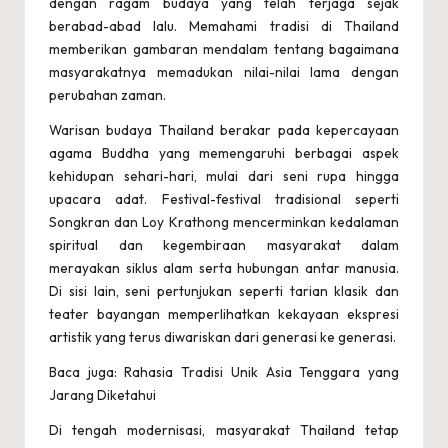
r
dengan ragam budaya yang telah terjaga sejak
berabad-abad lalu. Memahami tradisi di Thailand
u
memberikan gambaran mendalam tentang bagaimana
p
masyarakatnya memadukan nilai-nilai lama dengan
perubahan zaman.
d
Warisan budaya Thailand berakar pada kepercayaan
a
agama Buddha yang memengaruhi berbagai aspek
t
kehidupan sehari-hari, mulai dari seni rupa hingga
upacara adat. Festival-festival tradisional seperti
e
Songkran dan Loy Krathong mencerminkan kedalaman
2
spiritual dan kegembiraan masyarakat dalam
merayakan siklus alam serta hubungan antar manusia.
0
Di sisi lain, seni pertunjukan seperti tarian klasik dan
2
teater bayangan memperlihatkan kekayaan ekspresi
artistik yang terus diwariskan dari generasi ke generasi.
4
Baca juga: Rahasia Tradisi Unik Asia Tenggara yang
Jarang Diketahui
Di tengah modernisasi, masyarakat Thailand tetap