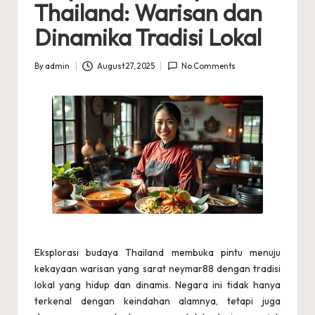
Thailand: Warisan dan
a
Dinamika Tradisi Lokal
n
g
By
admin
August 27, 2025
No Comments
Posted
by
T
h
a
il
a
n
d
Eksplorasi budaya Thailand membuka pintu menuju
T
kekayaan warisan yang sarat
neymar88
dengan tradisi
lokal yang hidup dan dinamis. Negara ini tidak hanya
e
terkenal dengan keindahan alamnya, tetapi juga