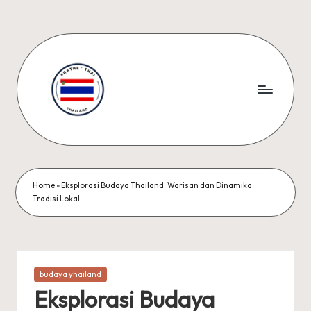
Skip
to
content
I
n
f
Home
»
Eksplorasi Budaya Thailand: Warisan dan Dinamika
Tradisi Lokal
o
T
e
Posted
budaya yhailand
n
in
Eksplorasi Budaya
t