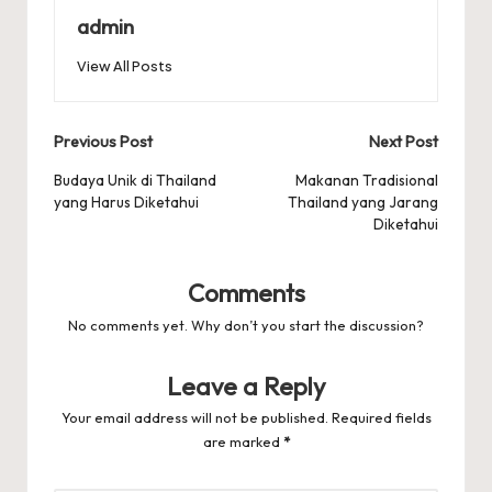
admin
View All Posts
Post
Previous Post
Next Post
navigation
Budaya Unik di Thailand
Makanan Tradisional
yang Harus Diketahui
Thailand yang Jarang
Diketahui
Comments
No comments yet. Why don’t you start the discussion?
Leave a Reply
Your email address will not be published.
Required fields
are marked
*