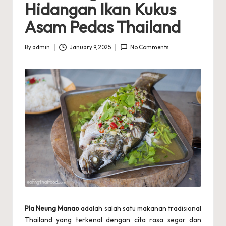
Hidangan Ikan Kukus
a
Asam Pedas Thailand
n
g
By
admin
January 9, 2025
No Comments
Posted
by
T
h
a
il
a
n
d
T
e
Pla Neung Manao
adalah salah satu makanan tradisional
Thailand yang terkenal dengan cita rasa segar dan