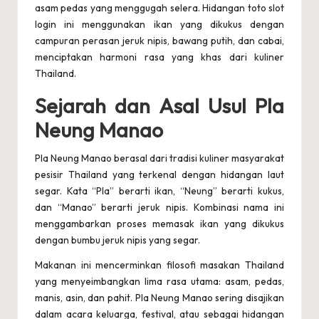
r
asam pedas yang menggugah selera. Hidangan
toto slot
u
login
ini menggunakan ikan yang dikukus dengan
campuran perasan jeruk nipis, bawang putih, dan cabai,
p
menciptakan harmoni rasa yang khas dari kuliner
d
Thailand.
a
Sejarah dan Asal Usul Pla
t
Neung Manao
e
Pla Neung Manao berasal dari tradisi kuliner masyarakat
2
pesisir Thailand yang terkenal dengan hidangan laut
segar. Kata “Pla” berarti ikan, “Neung” berarti kukus,
0
dan “Manao” berarti jeruk nipis. Kombinasi nama ini
2
menggambarkan proses memasak ikan yang dikukus
dengan bumbu jeruk nipis yang segar.
4
Makanan ini mencerminkan filosofi masakan Thailand
yang menyeimbangkan lima rasa utama: asam, pedas,
manis, asin, dan pahit. Pla Neung Manao sering disajikan
dalam acara keluarga, festival, atau sebagai hidangan